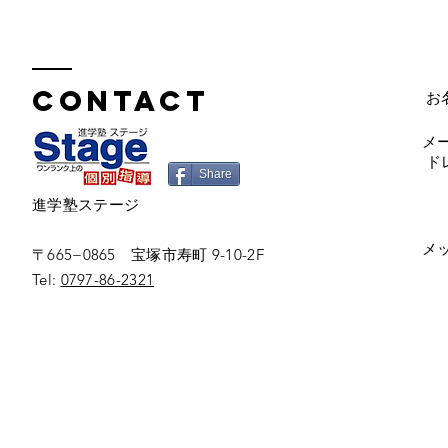
Contact
お
メ
ド
Share
進学塾ステージ
メ
〒665−0865 宝塚市寿町 9-10-2F
Tel:
0797-86-2321