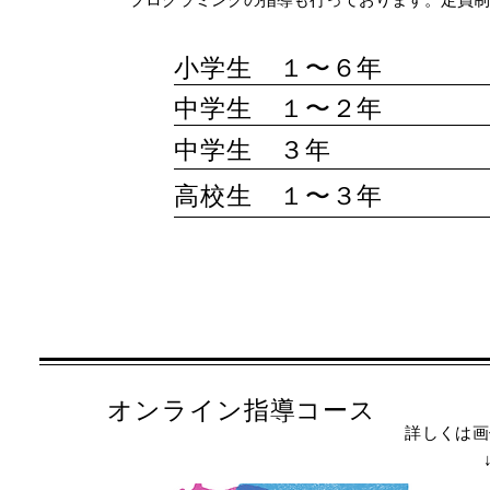
​小学生 １〜６年
中学生 １〜２年
中学生 ３年
高校生 １〜３年
オンライン指導コース
詳しくは画